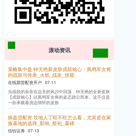
滚动资讯
策略集中盈 钟无艳新皮肤戍鼓铭心：凤鸣军女将
的战鼓与传承_火焰_战友_技能
在线期货配资开户
07-11
当战鼓的余音在边关的风沙中回荡，钟无艳的全新皮肤
【戍鼓铭心】以凤鸣军女将的姿态踏尘而来。这不仅是
一款承载着戍边情怀的皮肤
操盘贷配资 坟地人丁旺不旺怎么看，尤其是在家
族墓地的选择_影响_祭祀_墓碑
信钰证券
07-13