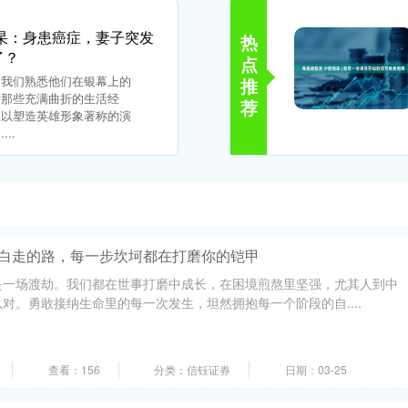
杲：身患癌症，妻子突发
热
了？
点
，我们熟悉他们在银幕上的
推
后那些充满曲折的生活经
荐
位以塑造英雄形象著称的演
..
有白走的路，每一步坎坷都在打磨你的铠甲
是一场渡劫。我们都在世事打磨中成长，在困境煎熬里坚强，尤其人到中
对。勇敢接纳生命里的每一次发生，坦然拥抱每一个阶段的自....
查看：156
分类：信钰证券
日期：03-25