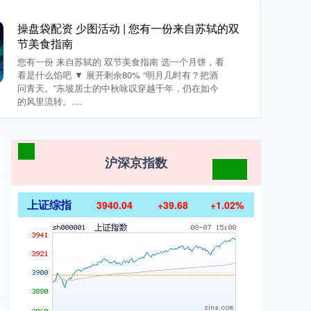
操盘袋配资 少图活动 | 您有一份来自苏轼的双
节美食指南
您有一份 来自苏轼的 双节美食指南 选一个月饼，看
看是什么馅吧 ▼ 展开剩余80% “明月几时有？把酒
问青天。”东坡居士的中秋咏叹穿越千年，仍在如今
的风里流转。....
沪深京指数
上证综指
3940.04
+39.68
+1.02%