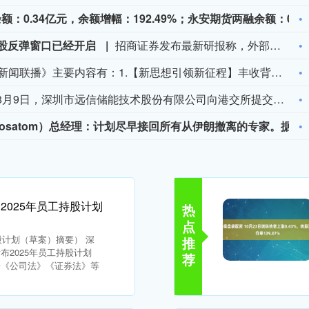
本周两融余额增幅最大：金徽股份两融余额：0.34亿元，余额增幅：192.49%；永安期货两融余额：0.34亿元，余额增幅：59.27%
A股反弹窗口已经开启
招商证券发布最新研报称，外部维度，特朗普对伊朗强硬后再度TACO，叠加美国就业数据意外偏冷打压加息预期，全球风险偏好修复。2018年以来，美国多次对非美国家科技产品实施限制。从历史样本的交易节奏看，历次争端发生之后一般呈现“短期风险集中释放”→“双方博弈，震荡磨底”→“重回基本面定价”的三步演绎路径。长期股价终将回归基本面，盈利持续增长是消化风险溢价的根本路径。内部维度，上周融资资金活跃度回升、担保比例修复、杠杆资金边际净流入，股票型ETF则在市场改善后转为净流出，两者拐点附近反向切换，市场正从ETF托底向融资接力过渡。展望后市，市场情绪有望逐渐回暖并重拾上行趋势，融资资金活跃度有望继续回升。总体来看，在经历7月的快速调整后，A股反弹窗口已经开启，风格方面推荐创业板指、科创50、中证1000等成长类指数；赛道紧盯海外算力、国产算力、黄金修复；行业沿科技创新+企业出海+传统低估值再平衡三线均衡布局，建议重点关注电子、电力设备、化学制药、有色金属、煤炭、非银金融等。
今天《新闻联播》主要内容有：1.【新思想引领新征程】丰收背后的“稳”与“进”； 2.我国加快推进算力网建设； 3.我国加强对基础研究的长期稳定支持； 4.台风“白海豚”登陆 各地各部门全力应对； 5.7月份居民消费价格指数保持温和上涨； 6.我国加快自然资源“一张图”平台建设； 7.我国生态修复治理取得新成效； 8.【文化中国行】平遥古城活态保护焕发新光彩； 9.国内联播快讯： （1）我国地热资源直接利用规模稳居世界首位； （2）7月下旬全国在田蔬菜面积1.06亿亩 供应充足； （3）我国渤海首个千亿方大气田一期开发项目全面投产； （4）2026“百县对百校促就业行动”校地人才供需对接会举行； （5）第16届全国残疾人健身周活动启动； （6）《2026中国AI盛典》今晚总台央视综合频道播出； 10.伊朗称在美国接受其条件前不会重新开放霍尔木兹海峡： （1）伊媒称有证据显示 美军在对伊朗的军事行动中使用含磷弹药； （2）美媒称美“爱国者”导弹库存不足1700枚； 11.加拿大不列颠哥伦比亚省因林火快速蔓延进入紧急状态 大批居民撤离 美犹他州两处林火仍失控 消防直升机坠毁致两人死亡； 12.国际联播快讯： （1）俄驻日大使称日本谋“核”将招致反制； （2）保加利亚称境内爆炸无人机或来自乌克兰； （3）台风“白海豚”在日本和菲律宾引发灾情； （4）意大利埃特纳火山喷发影响机场航班。
据港交所文件，8月9日，深圳市远信储能技术股份有限公司向港交所提交上市申请书，独家保荐人为招银国际。
俄罗斯国家原俄罗斯国家原子能公司（Rosatom）总经理：计划尽早接回所有从伊朗撤离的专家。据他透露，如果一切顺利，俄罗斯国家原子能公司将在今年秋季把布什尔核电站的工作人员数量恢复到100人。
 2025年员工持股计划
热
点
股计划（草案）摘要） 深
推
布2025年员工持股计划
荐
据《公司法》《证券法》等