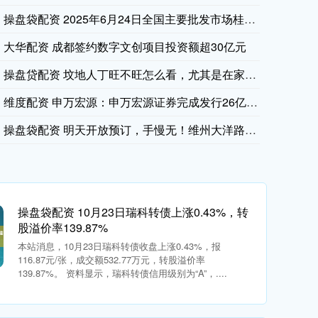
本周两融余额增幅最大：金徽股份两融余额：0.34亿元，余额增幅：
操盘袋配资 2025年6月24日全国主要批发市场桂鱼价格行情
大华配资 成都签约数字文创项目投资额超30亿元
操盘贷配资 坟地人丁旺不旺怎么看，尤其是在家族墓地的选择_影
维度配资 申万宏源：申万宏源证券完成发行26亿元短期公司债券
俄罗斯国家原俄罗斯国家原子能公司（Rosatom）总经理：
操盘袋配资 明天开放预订，手慢无！维州大洋路奢华露营体验，政
操盘袋配资 10月23日瑞科转债上涨0.43%，转
股溢价率139.87%
本站消息，10月23日瑞科转债收盘上涨0.43%，报
116.87元/张，成交额532.77万元，转股溢价率
139.87%。 资料显示，瑞科转债信用级别为“A”，....