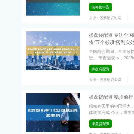
策略集中盈
来源：股票配资论坛
操盘袋配资 专访全
将“五个必须”落到实
全国两会期间，全国政协
告。 宁吉喆表示，202
操盘贷配资
来源：股票配资常识
操盘贷配资 稳步前
感知春天里的中国活力，
体调试完成 今天，世界首
操盘贷配资