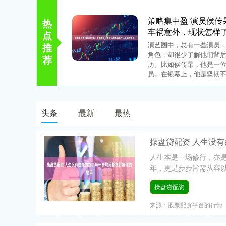
策略集中盈 演员侯传
热
车祸意外，现状怎样
点
演艺圈中，总有一些演员
推
角色，却很少了解他们背
荐
历。比如侯传杲，他是一
员。在银幕上，他是坚韧不..
头条
最新
最热
操盘贷配资 人生没
人生本是一场修行，亦
年，更是步步皆需从容以
操盘贷配资
来源：股票配资平台的行情