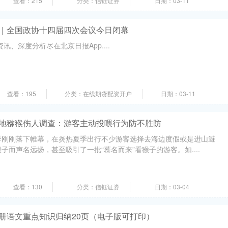
查看：215
分类：信钰证券
日期：03-11
历｜全国政协十四届四次会议今日闭幕
讯、深度分析尽在北京日报App....
查看：195
分类：在线期货配资开户
日期：03-11
等地猕猴伤人调查：游客主动投喂行为防不胜防
季刚刚落下帷幕，在炎热夏季出行不少游客选择去海边度假或是进山避
子而声名远扬，甚至吸引了一批“慕名而来”看猴子的游客。如....
查看：130
分类：信钰证券
日期：03-04
上册语文重点知识归纳20页（电子版可打印）